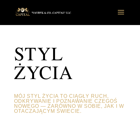
STYL
ŻYCIA
MÓJ STYL ŻYCIA TO CIĄGŁY RUCH,
ODKRYWANIE I POZNAWANIE CZEGOŚ
NOWEGO — ZARÓWNO W SOBIE, JAK I W
OTACZAJĄCYM ŚWIECIE.