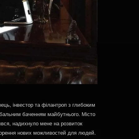
ець, інвестор та філантроп з глибоким
лобальним баченням майбутнього. Місто
ився, надихнуло мене на розвиток
творення нових можливостей для людей.