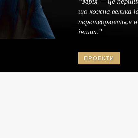
“Мрія — це перший 
що кожна велика ід
перетворюється на
інших.”
ПРОЕКТИ
ФІЛАНТРОП
Намагаюся змінити життя на
краще, підтримуючи проекти,
які позитивно впливають на
суспільство.