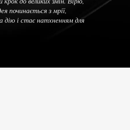
крок до великих змін. Вірю,
ея починається з мрії,
 дію і стає натхненням для
ПІДПРИЄМЕЦЬ
Допомагаю створювати,
розвивати та масштабувати
ідеї, перетворюючи їх на
успішні проекти.