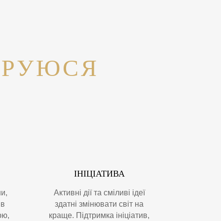
ЕРУЮСЯ
ІНІЦІАТИВА
и,
Активні дії та сміливі ідеї
 в
здатні змінювати світ на
рю,
краще. Підтримка ініціатив,