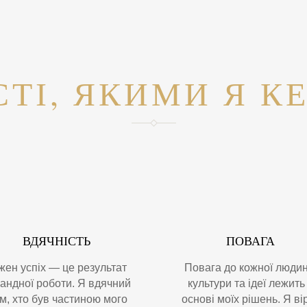
СТІ, ЯКИМИ Я К
ВДЯЧНІСТЬ
ПОВАГА
жен успіх — це результат
Повага до кожної людин
андної роботи. Я вдячний
культури та ідеї лежить
ім, хто був частиною мого
основі моїх рішень. Я ві