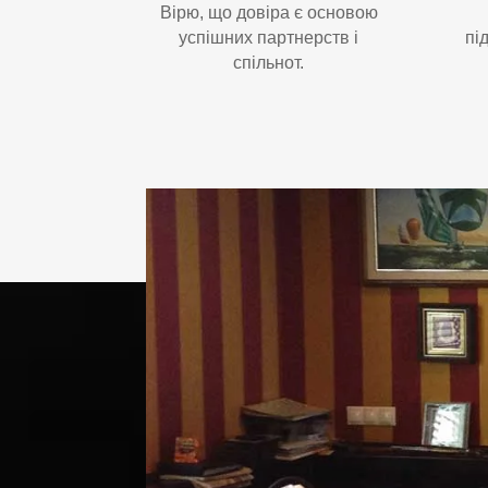
Вірю, що довіра є основою
успішних партнерств і
пі
спільнот.