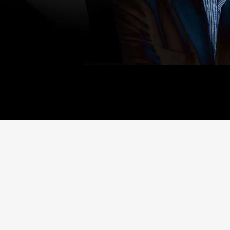
ІНВЕСТОР
Створюю можливості
вигідного інвестування в
перспективні проекти,
інновації та розвиток бізнесу.