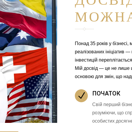
МОЖНА
Понад 35 років у бізнесі, 
реалізованих ініціатив —
інвестицій переплітається
Мій досвід — це не лише ц
основою для змін, що над
ПОЧАТОК
N
Свій перший бізнес
розуміючи, що спр
особистих досягне