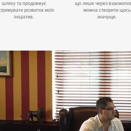
шляху та продовжує
що лише через взаємопо
дтримувати розвиток моїх
можна створити щось
ініціатив.
значуще.