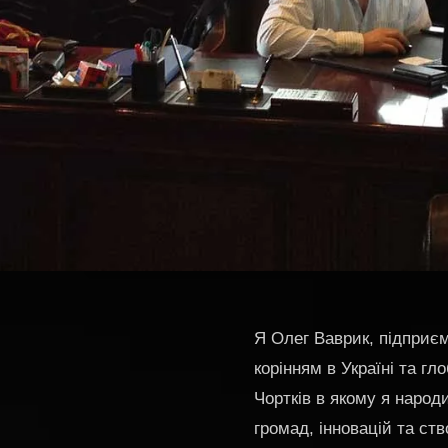
Я Олег Ваврик, підприєм
корінням в Україні та г
Чортків в якому я народ
громад, інновацій та с