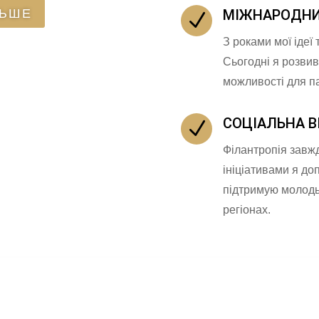
ЛЬШЕ
МІЖНАРОДНИ
N
З роками мої ідеї 
Сьогодні я розви
можливості для па
СОЦІАЛЬНА В
N
Філантропія завжд
ініціативами я до
підтримую молодь
регіонах.